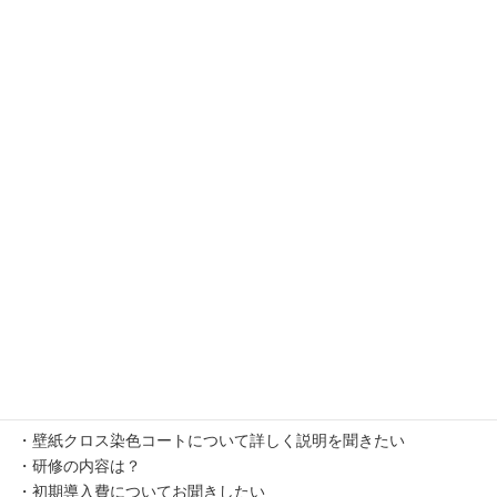
『壁紙クロス染色コート』施工についてお気軽にお問合せ下さ
い。
・壁紙クロス染色コートについて詳しく説明を聞きたい
・研修の内容は？
・初期導入費についてお聞きしたい