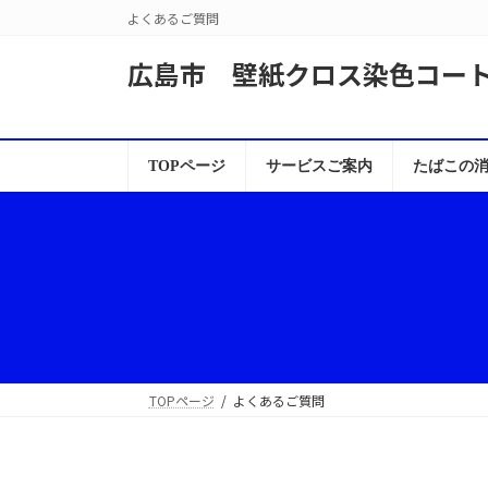
コ
ナ
よくあるご質問
ン
ビ
テ
ゲ
広島市 壁紙クロス染色コー
ン
ー
ツ
シ
へ
ョ
ス
ン
TOPページ
サービスご案内
たばこの
キ
に
ッ
移
プ
動
TOPページ
よくあるご質問